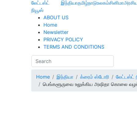
லேட்டஸ்ட்
இந்தியா
தமிழ்நாடு
உலகம்
சினிமா
அரசிய
நியூஸ்
ABOUT US
Home
Newsletter
PRIVACY POLICY
TERMS AND CONDITIONS
Home
இந்தியா
க்ரைம் ஸ்டோரி
லேட்டஸ்ட் 
பெங்களூருவை உலுக்கிய அஷிதா கொலை வழக்கு… 