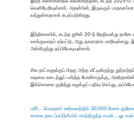
இந்த கள்ளக்காதல் விவகாரத்தால், கடந்த 2025-ம் 
வெளியேறியுள்ளார். அதன்பின், இருவரும் பாதாளம்ம
வந்துள்ளதாகக் கூறப்படுகிறது.
இந்நிலையில், கடந்த ஜூன் 20-ந் தேதியன்று நானே 
வாக்குவாதம் ஏற்பட்டு, அது தகராறாக மாறியுள்ளது.
அங்கிருந்து தப்பியோடியுள்ளார்.
சில நாட்களுக்குப் பிறகு அந்த வீட்டிலிருந்து துர்
கதவை உடைத்துப் பார்த்த போலீசாருக்கு, அஷிதாவின
இக்கொலை குறித்து வழக்குப் பதிவு செய்து, தப்ப
இடுகை
பகீர்… மொஹரம் ஊர்வலத்தில் 30,000 பேரை குறிவ
Previous
Next
காலை நடைப்பயிற்சியில் காத்திருந்த எமன்… ஓடாம
பட்டியல்
Post
Post