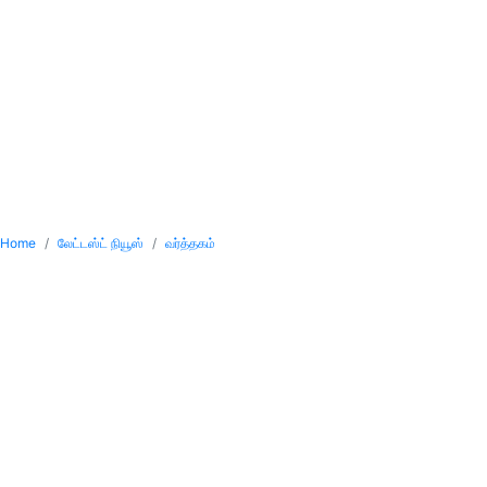
Home
லேட்டஸ்ட் நியூஸ்
வர்த்தகம்