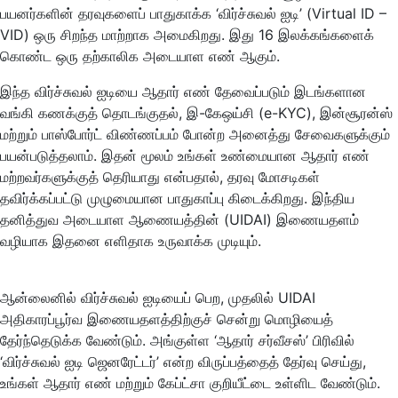
பயனர்களின் தரவுகளைப் பாதுகாக்க ‘விர்ச்சுவல் ஐடி’ (Virtual ID –
VID) ஒரு சிறந்த மாற்றாக அமைகிறது. இது 16 இலக்கங்களைக்
கொண்ட ஒரு தற்காலிக அடையாள எண் ஆகும்.
இந்த விர்ச்சுவல் ஐடியை ஆதார் எண் தேவைப்படும் இடங்களான
வங்கி கணக்குத் தொடங்குதல், இ-கேஒய்சி (e-KYC), இன்சூரன்ஸ்
மற்றும் பாஸ்போர்ட் விண்ணப்பம் போன்ற அனைத்து சேவைகளுக்கும்
பயன்படுத்தலாம். இதன் மூலம் உங்கள் உண்மையான ஆதார் எண்
மற்றவர்களுக்குத் தெரியாது என்பதால், தரவு மோசடிகள்
தவிர்க்கப்பட்டு முழுமையான பாதுகாப்பு கிடைக்கிறது. இந்திய
தனித்துவ அடையாள ஆணையத்தின் (UIDAI) இணையதளம்
வழியாக இதனை எளிதாக உருவாக்க முடியும்.
ஆன்லைனில் விர்ச்சுவல் ஐடியைப் பெற, முதலில் UIDAI
அதிகாரப்பூர்வ இணையதளத்திற்குச் சென்று மொழியைத்
தேர்ந்தெடுக்க வேண்டும். அங்குள்ள ‘ஆதார் சர்வீசஸ்’ பிரிவில்
‘விர்ச்சுவல் ஐடி ஜெனரேட்டர்’ என்ற விருப்பத்தைத் தேர்வு செய்து,
உங்கள் ஆதார் எண் மற்றும் கேப்ட்சா குறியீட்டை உள்ளிட வேண்டும்.