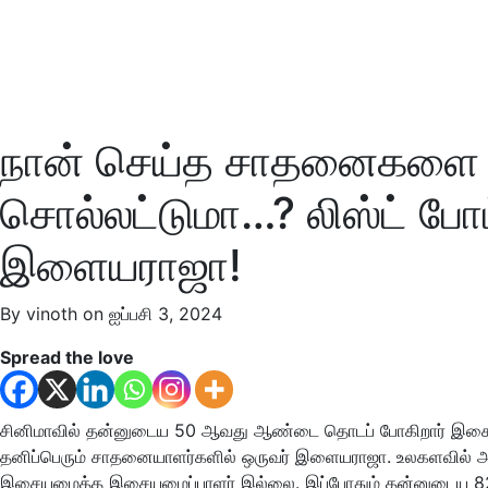
நான் செய்த சாதனைகளை
சொல்லட்டுமா…? லிஸ்ட் ப
இளையராஜா!
By vinoth on ஐப்பசி 3, 2024
Spread the love
சினிமாவில் தன்னுடைய 50 ஆவது ஆண்டை தொடப் போகிறார் இசை
தனிப்பெரும் சாதனையாளர்களில் ஒருவர் இளையராஜா. உலகளவில் அ
இசையமைத்த இசையமைப்பாளர் இல்லை. இப்போதும் தன்னுடைய 82 