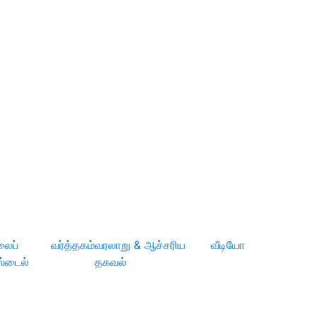
லைப்
வர்த்தகம்
வரலாறு & ஆச்சரிய
வீடியோ
ஸ்டைல்
தகவல்