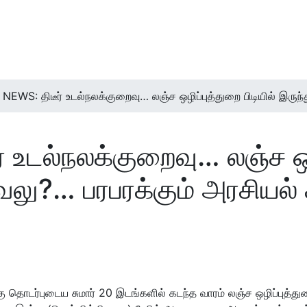
EWS: திடீர் உடல்நலக்குறைவு… லஞ்ச ஒழிப்புத்துறை பிடியில் இருந்த
உடல்நலக்குறைவு… லஞ்ச ஒழி
.வேலு?… பரபரக்கும் அரசியல
 தொடர்புடைய சுமார் 20 இடங்களில் கடந்த வாரம் லஞ்ச ஒழிப்புத்த