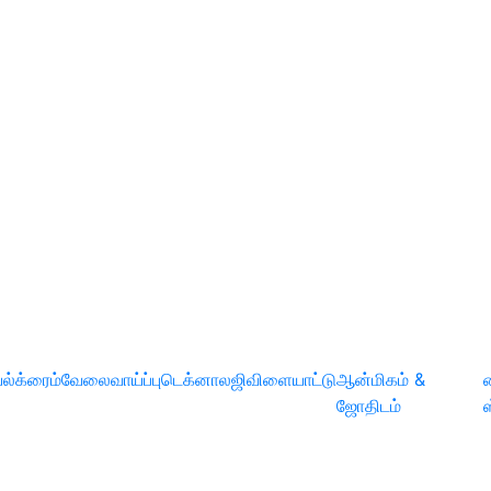
ல்
க்ரைம்
வேலைவாய்ப்பு
டெக்னாலஜி
விளையாட்டு
ஆன்மிகம் &
ஜோதிடம்