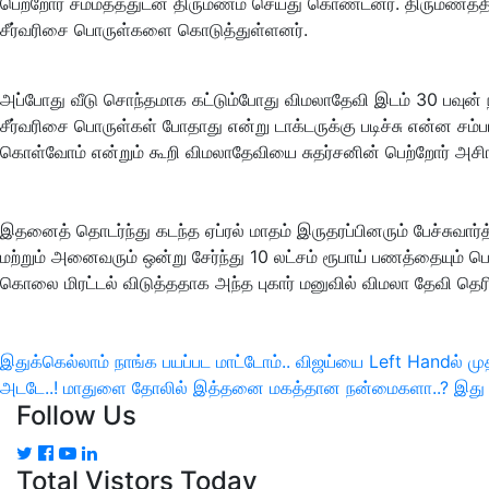
பெற்றோர் சம்மதத்துடன் திருமணம் செய்து கொண்டனர். திருமணத்தின்
சீர்வரிசை பொருள்களை கொடுத்துள்ளனர்.
அப்போது வீடு சொந்தமாக கட்டும்போது விமலாதேவி இடம் 30 பவுன் ந
சீர்வரிசை பொருள்கள் போதாது என்று டாக்டருக்கு படிச்சு என்ன சம
கொள்வோம் என்றும் கூறி விமலாதேவியை சுதர்சனின் பெற்றோர் அசிங
இதனைத் தொடர்ந்து கடந்த ஏப்ரல் மாதம் இருதரப்பினரும் பேச்சுவார
மற்றும் அனைவரும் ஒன்று சேர்ந்து 10 லட்சம் ரூபாய் பணத்தையும்
கொலை மிரட்டல் விடுத்ததாக அந்த புகார் மனுவில் விமலா தேவி தெரி
இடுகை
இதுக்கெல்லாம் நாங்க பயப்பட மாட்டோம்.. விஜய்யை Left Handல் முதல்வ
Previous
Next
அடடே..! மாதுளை தோலில் இத்தனை மகத்தான நன்மைகளா..? இது தெரி
பட்டியல்
Follow Us
Post
Post
Total Vistors Today