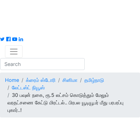
Home
க்ரைம் ஸ்டோரி
சினிமா
தமிழ்நாடு
லேட்டஸ்ட் நியூஸ்
30 பவுன் நகை, ரூ.5 லட்சம் கொடுத்தும் மேலும்
வரதட்சணை கேட்டு மிரட்டல்.. பிரபல யூடியூபர் மீது பரபரப்பு
புகார்..!