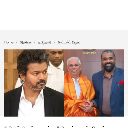
Home
அரசியல்
தமிழ்நாடு
லேட்டஸ்ட் நியூஸ்