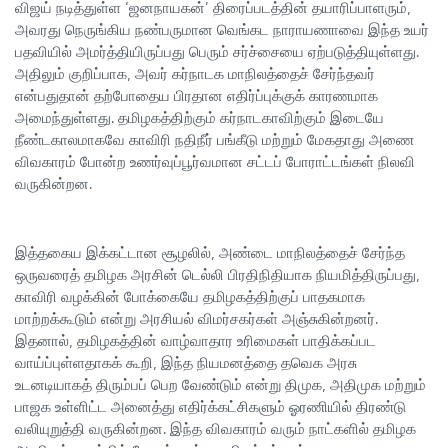
விஜய் நடித்துள்ள ‘ஜனநாயகன்’ திரைப்படத்தின் தயாரிப்பாளரும்,
அவரது நெருங்கிய நண்பருமான வெங்கட நாராயணாவை இந்த உயர்
பதவியில் அமர்த்தியிருப்பது பெரும் சர்ச்சையை ஏற்படுத்தியுள்ளது.
அதிலும் குறிப்பாக, அவர் கர்நாடக மாநிலத்தைச் சேர்ந்தவர்
என்பதுதான் தற்போதைய பிரதான எதிர்ப்புக்குக் காரணமாக
அமைந்துள்ளது. தமிழகத்திற்கும் கர்நாடகாவிற்கும் இடையே
நீண்டகாலமாகவே காவிரி நதிநீர் பங்கீடு மற்றும் மேகதாது அணை
விவகாரம் போன்ற உணர்வுப்பூர்வமான சட்டப் போராட்டங்கள் நிலவி
வருகின்றன.
இத்தகைய இக்கட்டான சூழலில், அண்டை மாநிலத்தைச் சேர்ந்த
ஒருவரைத் தமிழக அரசின் டெல்லி பிரதிநிதியாக நியமித்திருப்பது,
காவிரி வழக்கின் போக்கையே தமிழகத்திற்குப் பாதகமாக
மாற்றக்கூடும் என்று அரசியல் விமர்சகர்கள் அஞ்சுகின்றனர்.
இதனால், தமிழகத்தின் வாழ்வாதார உரிமைகள் பாதிக்கப்பட
வாய்ப்புள்ளதாகக் கூறி, இந்த நியமனத்தை தவெக அரசு
உடனடியாகத் திரும்பப் பெற வேண்டும் என்று திமுக, அதிமுக மற்றும்
பாஜக உள்ளிட்ட அனைத்து எதிர்க்கட்சிகளும் ஓரணியில் திரண்டு
வலியுறுத்தி வருகின்றன. இந்த விவகாரம் வரும் நாட்களில் தமிழக