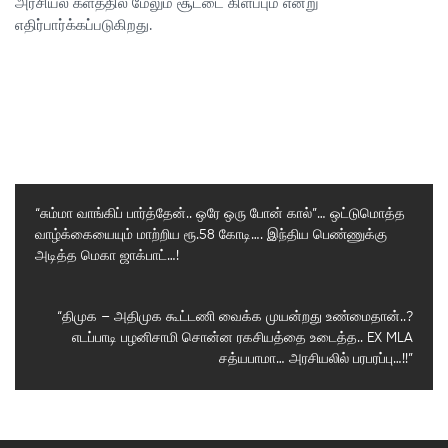
அரசியல் களத்தில் மேலும் சூட்டை கிளப்பும் என்று
எதிர்பார்க்கப்படுகிறது.
“சும்மா வாங்கிப் பார்த்தேன்.. ஒரே ஒரு போன் கால்”… ஒட்டுமொத்த
வாழ்க்கையையும் மாற்றிய ரூ.58 கோடி…. இந்திய பெண்ணுக்கு
Previous
அடித்த மெகா ஜாக்பாட்…!
Post
Next
“திமுக – அதிமுக கூட்டணி வைக்க முயன்றது உண்மைதான்..?
எடப்பாடி பழனிசாமி சொன்ன ரகசியத்தை உடைத்த.. EX MLA
Post
சத்யபாமா… அரசியலில் பரபரப்பு…!!”