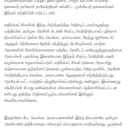
கிருஷ்ணமூர்த்தி மற்றும் இன்பதுரை, பாஜக தரப்பில் மாநிலத்
தலைவர் நயினார் நாகேந்திரன் உள்ளிட்ட முக்கியத் தலைவர்கள்
இந்தச் சந்திப்பில் ஈடுபட்டனர்.
எதிர்க்கட்சிகளின் இந்த அடுத்தடுத்த அதிரடிப் புகார்களுக்கு
மத்தியில், தமிழக அரசின் டெல்லி சிறப்பு பிரதிநிதியாகப் புதிதாக
நியமிக்கப்பட்டுள்ள கே. வெங்கட நாராயணா, நேற்று (ஜூலை 4)
ஆளுநர் அர்லேகரை நேரில் சந்தித்துப் பேசியுள்ளார். மாநில
அரசுகளின் கோரிக்கைகளை மத்திய அரசிடம் வலியுறுத்துவதற்காக
அமைச்சர் பதவிக்கு இணையான இந்தச் சிறப்பு பிரதிநிதி பதவி
வழக்கமாக உருவாக்கப்படும். எதிர்க்கட்சிகள் தவெக அரசு மீது
கடுமையான குற்றச்சாட்டுகளை முன்வைத்த அதே நாளில், அரசின்
பிரதிநிதியாக வெங்கட நாராயணா ஆளுநரைச் சந்தித்திருப்பது
அரசியல் வட்டாரத்தில் உற்றுநோக்கப்படுகிறது. எனினும், இவர்களது
சந்திப்பின் போது என்னென்ன விவகாரங்கள் ஆலோசிக்கப்பட்டன
என்பது குறித்த அதிகாரப்பூர்வ விவரங்கள் இன்னும்
வெளியாகவில்லை.
இதற்கிடையே, வெங்கட நாராயணாவின் இந்த நியமனமே தமிழக
அரசியலில் தற்போதைய விவாதப் பொருளாக மாறியுள்ளது. முதல்வர்