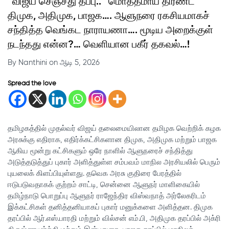
“விஜய் செஞ்சது தப்பு..” மொத்தமாய் திரண்ட
திமுக, அதிமுக, பாஜக…. ஆளுநரை ரகசியமாகச்
சந்தித்த வெங்கட நாராயணா…. மூடிய அறைக்குள்
நடந்தது என்ன?… வெளியான பகீர் தகவல்…!
By Nanthini on ஆடி 5, 2026
Spread the love
தமிழகத்தில் முதல்வர் விஜய் தலைமையிலான தமிழக வெற்றிக் கழக
அரசுக்கு எதிராக, எதிர்க்கட்சிகளான திமுக, அதிமுக மற்றும் பாஜக
ஆகிய மூன்று கட்சிகளும் ஒரே நாளில் ஆளுநரைச் சந்தித்து
அடுத்தடுத்துப் புகார் அளித்துள்ள சம்பவம் மாநில அரசியலில் பெரும்
புயலைக் கிளப்பியுள்ளது. தவெக அரசு குதிரை பேரத்தில்
ஈடுபடுவதாகக் குற்றம் சாட்டி, சென்னை ஆளுநர் மாளிகையில்
தமிழ்நாடு பொறுப்பு ஆளுநர் ராஜேந்திர விஸ்வநாத் அர்லேகரிடம்
இக்கட்சிகள் தனித்தனியாகப் புகார் மனுக்களை அளித்தன. திமுக
தரப்பில் ஆர்.எஸ்.பாரதி மற்றும் வில்சன் எம்.பி, அதிமுக தரப்பில் அக்ரி