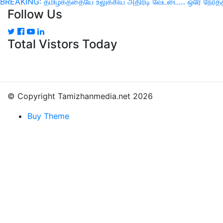
Previous
Next
BREAKING: தமிழகத்தையே உலுக்கிய அதிரடி வேட்டை… ஒரே நேரத்தில
பட்டியல்
Follow Us
Post
Post
Total Vistors Today
© Copyright Tamizhanmedia.net 2026
Buy Theme