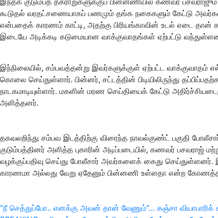
இந்தக் குடும்பத் தகராறுகளுக்குப் பின்னணியில் கணவர் பசவராஜும
கூடுதல் வரதட்சணையாகப் பணமும் தங்க நகைகளும் கேட்டு அவர்கள்
என்பதைக் காரணம் காட்டி, அதற்கு பிரியங்காவின் உடல் எடை தான் 
இடையே அடிக்கடி கடுமையான வாக்குவாதங்கள் ஏற்பட்டு வந்துள்ள
இந்நிலையில், சம்பவத்தன்று இவர்களுக்குள் ஏற்பட்ட வாக்குவாதம
கொலை செய்துள்ளார். பின்னர், சட்டத்தின் பிடியிலிருந்து தப்ப
நாடகமாடியுள்ளார். மகளின் மரண செய்தியைக் கேட்டு அதிர்ச்சியடைந
அளித்தனர்.
தகவலறிந்து சம்பவ இடத்திற்கு விரைந்த நாவல்குண்ட் பகுதி போலீசா
குடும்பத்தினர் அளித்த புகாரின் அடிப்படையில், கணவர் பசவராஜ் ம
வழக்குப்பதிவு செய்து போலீசார் அவர்களைக் கைது செய்துள்ளனர
காரணமா அல்லது வேறு ஏதேனும் பின்னணி உள்ளதா என்ற கோணத்தில
இடுகை
“நீ செத்துப்போ.. எனக்கு அவன் தான் வேணும்”… கஞ்சா வியாபாரிக் 