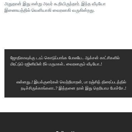
அதுதான் இது என்று அவர் கூறியிருந்தார். இந்த வீடியோ
இணையத்தில் வெளியாகி வைரலாகி வருகின்றது.
ஜோதிகாவுக்கு டஃப் கொடுப்பாங்க போலயே.. ஆக்சன் காட்சிகளில்
மிரட்டும் ரஜினியின் ரீல் மருமகள்.. வைரலாகும் வீடியோ..!
Previous
Post
Next
என்னது..! இயக்குனர்கள் வெற்றிமாறன், பா ரஞ்சித் திரைப்படத்தில்
நடிச்சிருக்காங்களா..? இத்தனை நாள் இது தெரியாம போச்சே..!
Post