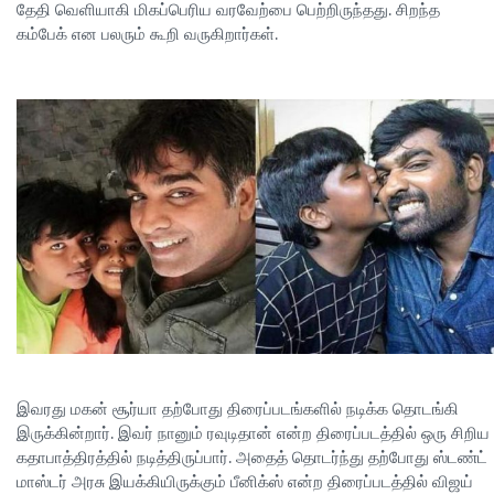
தேதி வெளியாகி மிகப்பெரிய வரவேற்பை பெற்றிருந்தது. சிறந்த
கம்பேக் என பலரும் கூறி வருகிறார்கள்.
இவரது மகன் சூர்யா தற்போது திரைப்படங்களில் நடிக்க தொடங்கி
இருக்கின்றார். இவர் நானும் ரவுடிதான் என்ற திரைப்படத்தில் ஒரு சிறிய
கதாபாத்திரத்தில் நடித்திருப்பார். அதைத் தொடர்ந்து தற்போது ஸ்டண்ட்
மாஸ்டர் அரசு இயக்கியிருக்கும் பீனிக்ஸ் என்ற திரைப்படத்தில் விஜய்