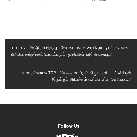
பாபா படத்தில் ஆரம்பித்தது… வேட்டையன் வரை தொடரும் பிரச்சனை..
விநியோகஸ்தர்கள் போராட்டமும் ரஜினியின் எதிர்வினையும்!
Previous
Post
Next
பல வாரங்களாக TRP-யில் அடி வாங்கும் விஜய் டிவி.. டாப் லிஸ்டில்
இருக்கும் சீரியல்கள் என்னென்ன தெரியுமா..?
Post
Follow Us