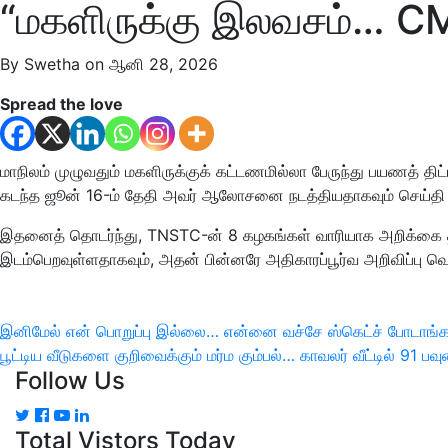
“மகளிருக்கு இலவசம்… CM
By Swetha on ஆனி 28, 2026
Spread the love
மாநிலம் முழுவதும் மகளிருக்குக் கட்டணமில்லா பேருந்து பயணத் திட
கடந்த ஜூன் 16-ம் தேதி அவர் ஆலோசனை நடத்தியதாகவும் செய்தி 
இதனைத் தொடர்ந்து, TNSTC-ன் 8 கழகங்கள் வாரியாக அறிக்கை தயாரிக
இடம்பெறவுள்ளதாகவும், அதன் பின்னரே அதிகாரப்பூர்வ அறிவிப்பு வெளிய
இடுகை
இனிமேல் என் பொறுப்பு இல்லை… என்னை வச்சே ஸ்கெட்ச் போடாங
Previous
Next
பூட்டிய வீடுகளை குறிவைக்கும் மர்ம கும்பல்… காவலர் வீட்டில் 91
பட்டியல்
Follow Us
Post
Post
Total Vistors Today