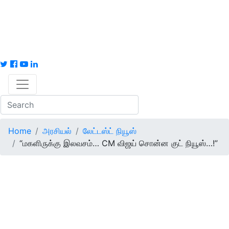
Home
அரசியல்
லேட்டஸ்ட் நியூஸ்
“மகளிருக்கு இலவசம்… CM விஜய் சொன்ன குட் நியூஸ்…!”