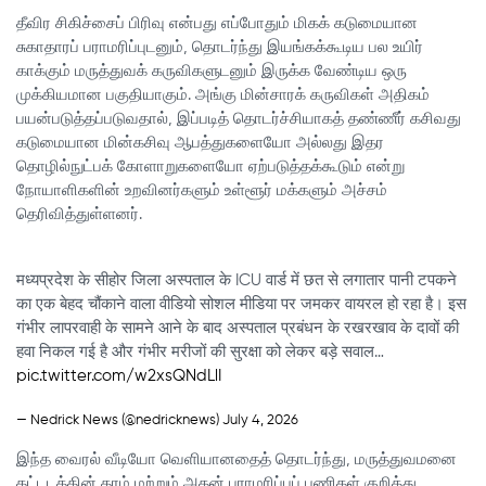
தீவிர சிகிச்சைப் பிரிவு என்பது எப்போதும் மிகக் கடுமையான
சுகாதாரப் பராமரிப்புடனும், தொடர்ந்து இயங்கக்கூடிய பல உயிர்
காக்கும் மருத்துவக் கருவிகளுடனும் இருக்க வேண்டிய ஒரு
முக்கியமான பகுதியாகும். அங்கு மின்சாரக் கருவிகள் அதிகம்
பயன்படுத்தப்படுவதால், இப்படித் தொடர்ச்சியாகத் தண்ணீர் கசிவது
கடுமையான மின்கசிவு ஆபத்துகளையோ அல்லது இதர
தொழில்நுட்பக் கோளாறுகளையோ ஏற்படுத்தக்கூடும் என்று
நோயாளிகளின் உறவினர்களும் உள்ளூர் மக்களும் அச்சம்
தெரிவித்துள்ளனர்.
मध्यप्रदेश के सीहोर जिला अस्पताल के ICU वार्ड में छत से लगातार पानी टपकने
का एक बेहद चौंकाने वाला वीडियो सोशल मीडिया पर जमकर वायरल हो रहा है। इस
गंभीर लापरवाही के सामने आने के बाद अस्पताल प्रबंधन के रखरखाव के दावों की
हवा निकल गई है और गंभीर मरीजों की सुरक्षा को लेकर बड़े सवाल…
pic.twitter.com/w2xsQNdLlI
— Nedrick News (@nedricknews)
July 4, 2026
இந்த வைரல் வீடியோ வெளியானதைத் தொடர்ந்து, மருத்துவமனை
கட்டடத்தின் தரம் மற்றும் அதன் பராமரிப்புப் பணிகள் குறித்து