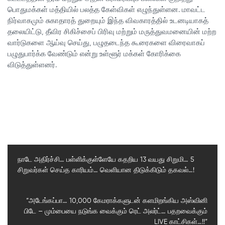
பொதுமக்கள் மத்தியில் பலத்த கேள்விகள் எழுந்துள்ளன. மாவட்ட
நிர்வாகமும் சுகாதாரத் துறையும் இந்த விவகாரத்தில் உடனடியாகத்
தலையிட்டு, தீவிர சிகிச்சைப் பிரிவு மற்றும் மருத்துவமனையின் மற்ற
வார்டுகளை ஆய்வு செய்து, பழுதடைந்த கூரைகளை விரைவாகப்
பழுதுபார்க்க வேண்டும் என்று உள்ளூர் மக்கள் கோரிக்கை
விடுத்துள்ளனர்.
நாடே அதிர்ச்சி… பள்ளிக்குள்ளேயே கதறிய 13 வயது சிறுமி… 5
சிறுவர்கள் செய்த காரியம்… வெளியான திடுக்கிடும் தகவல்…!
Previous
Post
Next
“அடேங்கப்பா… 10,000 கேமராக்களுடன் களமிறங்கிய அஸ்வினி
பிடே – மும்பையை நடுங்க வைக்கும் ரெட் அலர்ட்… பதறவைக்கும்
Post
LIVE காட்சிகள்…!!”