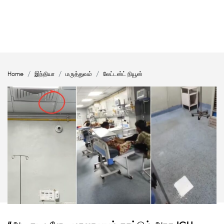
Home
இந்தியா
மருத்துவம்
லேட்டஸ்ட் நியூஸ்