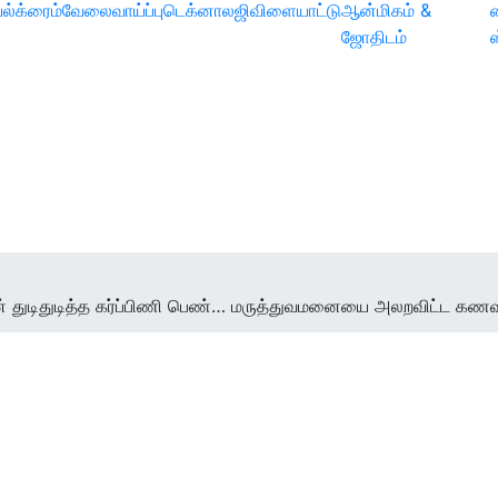
ல்
க்ரைம்
வேலைவாய்ப்பு
டெக்னாலஜி
விளையாட்டு
ஆன்மிகம் &
ஜோதிடம்
் துடிதுடித்த கர்ப்பிணி பெண்… மருத்துவமனையை அலறவிட்ட கணவனின