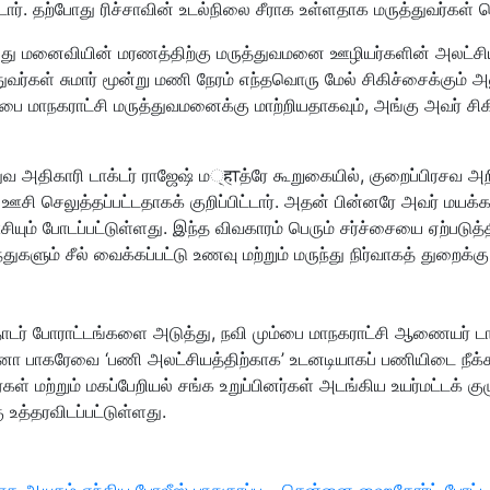
ர். தற்போது ரிச்சாவின் உடல்நிலை சீராக உள்ளதாக மருத்துவர்கள் த
ு மனைவியின் மரணத்திற்கு மருத்துவமனை ஊழியர்களின் அலட்சியமே 
்கள் சுமார் மூன்று மணி நேரம் எந்தவொரு மேல் சிகிச்சைக்கும் அனு
பை மாநகராட்சி மருத்துவமனைக்கு மாற்றியதாகவும், அங்கு அவர் சிக
துவ அதிகாரி டாக்டர் ராஜேஷ் ம्हाத்ரே கூறுகையில், குறைப்பிரசவ அ
 ஊசி செலுத்தப்பட்டதாகக் குறிப்பிட்டார். அதன் பின்னரே அவர் மய
ியும் போடப்பட்டுள்ளது. இந்த விவகாரம் பெரும் சர்ச்சையை ஏற்படுத்
ந்துகளும் சீல் வைக்கப்பட்டு உணவு மற்றும் மருந்து நிர்வாகத் துற
தொடர் போராட்டங்களை அடுத்து, நவி மும்பை மாநகராட்சி ஆணையர் டாக
வனா பாகரேவை ‘பணி அலட்சியத்திற்காக’ உடனடியாகப் பணியிடை நீக்க
 மற்றும் மகப்பேறியல் சங்க உறுப்பினர்கள் அடங்கிய உயர்மட்டக் கு
 உத்தரவிடப்பட்டுள்ளது.