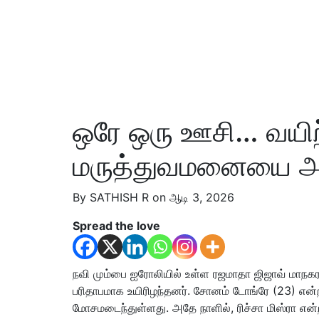
ஒரே ஒரு ஊசி… வயிற்
மருத்துவமனையை அலற
By SATHISH R on ஆடி 3, 2026
Spread the love
நவி மும்பை ஐரோலியில் உள்ள ரஜமாதா ஜிஜாவ் மாநகராட
பரிதாபமாக உயிரிழந்தனர். சோனம் டோங்ரே (23) என
மோசமடைந்துள்ளது. அதே நாளில், ரிச்சா மிஸ்ரா என்