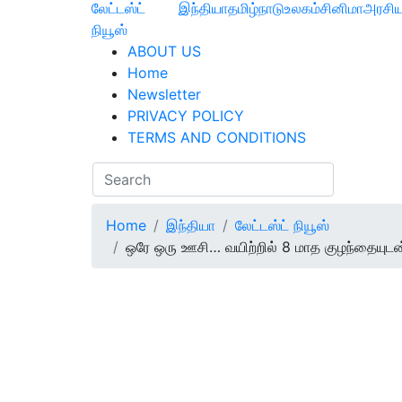
லேட்டஸ்ட்
இந்தியா
தமிழ்நாடு
உலகம்
சினிமா
அரசிய
நியூஸ்
ABOUT US
Home
Newsletter
PRIVACY POLICY
TERMS AND CONDITIONS
Home
இந்தியா
லேட்டஸ்ட் நியூஸ்
ஒரே ஒரு ஊசி… வயிற்றில் 8 மாத குழந்தையுடன