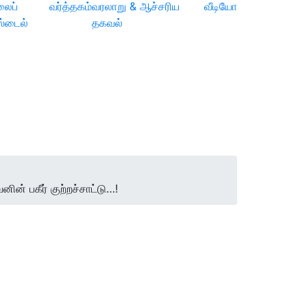
லைப்
வர்த்தகம்
வரலாறு & ஆச்சரிய
வீடியோ
ஸ்டைல்
தகவல்
் பகீர் குற்றச்சாட்டு…!