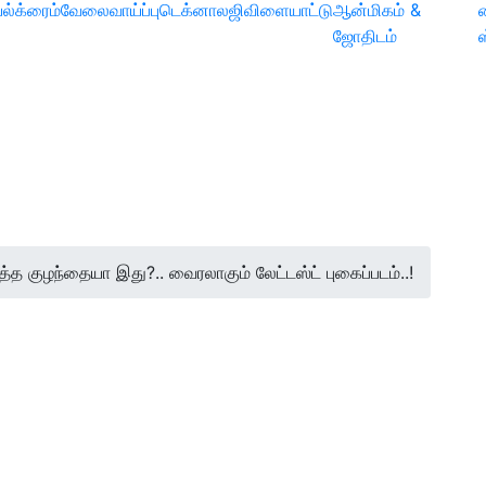
ல்
க்ரைம்
வேலைவாய்ப்பு
டெக்னாலஜி
விளையாட்டு
ஆன்மிகம் &
ஜோதிடம்
த்த குழந்தையா இது?.. வைரலாகும் லேட்டஸ்ட் புகைப்படம்..!