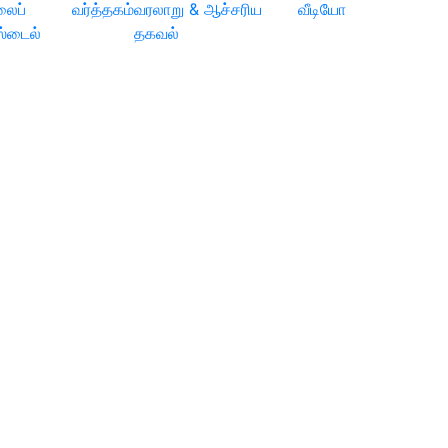
லைப்
வர்த்தகம்
வரலாறு & ஆச்சரிய
வீடியோ
ஸ்டைல்
தகவல்