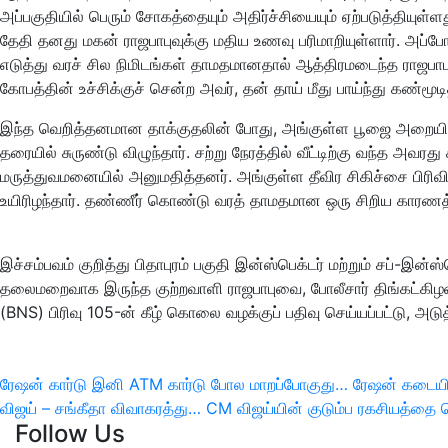
அப்பகுதியில் பெரும் சோகத்தையும் அதிர்ச்சியையும் ஏற்படுத்தியு
தேதி தனது மகன் ராஜபாபுவுக்கு மதிய உணவு பரிமாறியுள்ளார். அப்போது ச
எடுத்து வரச் சில நிமிடங்கள் தாமதமானதால் ஆத்திரமடைந்த ராஜபாப
கோபத்தின் உச்சிக்குச் சென்ற அவர், தன் தாய் மீது பாய்ந்து கண்மூட
இந்த வெறித்தனமான தாக்குதலின் போது, அங்குள்ள பூஜை அறையில் 
தரையில் சுருண்டு விழுந்தார். சற்று நேரத்தில் வீட்டிற்கு வந்த அவ
மருத்துவமனையில் அனுமதித்தனர். அங்குள்ள தீவிர சிகிச்சை பிரிவ
உயிரிழந்தார். தண்ணீர் கொண்டு வரத் தாமதமான ஒரு சிறிய காரணத்தி
இச்சம்பவம் குறித்து பிதாபுரம் பகுதி இன்ஸ்பெக்டர் மற்றும் சப்-இ
தலைமறைவாக இருந்த குற்றவாளி ராஜபாபுவை, போலீசார் திங்கட்கிழம
(BNS) பிரிவு 105-ன் கீழ் கொலை வழக்குப் பதிவு செய்யப்பட்டு, அடு
இடுகை
ரேஷன் கார்டு இனி ATM கார்டு போல மாறப்போகுது… ரேஷன் கடையில
Previous
Next
விஜய் – சங்கீதா விவாகரத்து… CM விஜய்யின் குடும்ப ரகசியத்தை
பட்டியல்
Follow Us
Post
Post