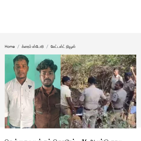
Home
க்ரைம் ஸ்டோரி
லேட்டஸ்ட் நியூஸ்