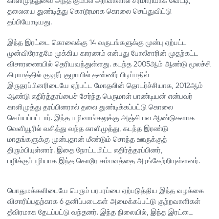
காளிமுத்துவை அந்த கும்பல் அரிவாளால் சரமாரியாக வெட்டி,
தலையை துண்டித்து கொடூரமாக கொலை செய்துவிட்டு
தப்பியோடியது.
இந்த இரட்டை கொலைக்கு 14 வருடங்களுக்கு முன்பு ஏற்பட்ட
முன்விரோதமே முக்கிய காரணம் என்பது போலீசாரின் முதற்கட்ட
விசாரணையில் தெரியவந்துள்ளது. கடந்த 2005ஆம் ஆண்டு மூலச்சி
கிராமத்தில் குடிநீர் குழாயில் தண்ணீர் பிடிப்பதில்
இருதரப்பினரிடையே ஏற்பட்ட மோதலின் தொடர்ச்சியாக, 2012ஆம்
ஆண்டு எதிர்த்தரப்பைச் சேர்ந்த பெருமாள் பாண்டியன் என்பவர்
காளிமுத்து தரப்பினரால் தலை துண்டிக்கப்பட்டு கொலை
செய்யப்பட்டார். இந்த பழிவாங்கலுக்கு அஞ்சி பல ஆண்டுகளாக
வெளியூரில் வசித்து வந்த காளிமுத்து, கடந்த இரண்டு
மாதங்களுக்கு முன்புதான் மீண்டும் சொந்த ஊருக்குத்
திரும்பியுள்ளார். இதை நோட்டமிட்ட எதிர்த்தரப்பினர்,
பழிக்குப்பழியாக இந்த கொடூர சம்பவத்தை அரங்கேற்றியுள்ளனர்.
பொதுமக்களிடையே பெரும் பரபரப்பை ஏற்படுத்திய இந்த வழக்கை
விசாரிப்பதற்காக 6 தனிப்படைகள் அமைக்கப்பட்டு குற்றவாளிகள்
தீவிரமாக தேடப்பட்டு வந்தனர். இந்த நிலையில், இந்த இரட்டை