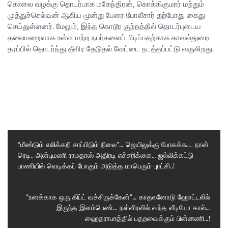
கொலை வழக்கு தொடர்பாக மகேந்திரன், கொக்கிகுமார் மற்றும்
முத்துச்செல்வன் ஆகிய மூன்று பேரை போலீசார் தற்போது கைது
செய்துள்ளனர். மேலும், இந்த கொடூர குற்றத்தில் தொடர்புடைய
தலைமறைவாக உள்ள மற்ற நபர்களைப் பிடிப்பதற்காக காவல்துறை
தரப்பில் தொடர்ந்து தீவிர தேடுதல் வேட்டை நடத்தப்பட்டு வருகிறது.
“மீண்டும் எலிக்கறி சாப்பிடும் நிலை”… ஜெயிலுக்கு போகக்கூட நான்
ரெடி.. அன்புமணி ராமதாஸ் அதிரடி எச்சரிக்கை… ஜல்லிக்கட்டு
Previous
பாணியில் வெடிக்கப் போகும் அடுத்த மாபெரும் புரட்சி..!
Post
Next
“உனக்காக ஒரு கிப்ட் வச்சிருக்கேன்”… காதலனோடு ஹோட்டலில்
இருந்த இளம்பெண்… நள்ளிரவில் வந்த வீடியோ கால்…
Post
ஹைதராபாத்தில் பதறவைக்கும் பின்னணி…!