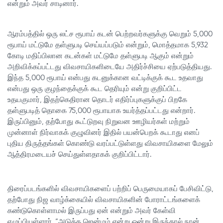
என்றும் அவர் சாடினார்.
ஆரம்பத்தில் ஒரு லட்ச ரூபாய் கடன் பெற்றவர்களுக்கு வெறும் 5,000
ரூபாய் மட்டுமே தள்ளுபடி செய்யப்படும் என்றும், மொத்தமாக 5,932
கோடி மதிப்பிலான கடன்கள் மட்டுமே தள்ளுபடி ஆகும் என்றும்
அறிவிக்கப்பட்டது விவசாயிகளிடையே அதிர்ச்சியை ஏற்படுத்தியது.
இந்த 5,000 ரூபாய் என்பது கடனுக்கான வட்டிக்குக் கூட உதவாது
என்பது ஒரு குழந்தைக்குக் கூட தெரியும் என்று குறிப்பிட்ட
உதயகுமார், இதற்கெதிரான தொடர் எதிர்ப்புகளுக்குப் பிறகே
தள்ளுபடித் தொகை 75,000 ரூபாயாக உயர்த்தப்பட்டது என்றார்.
இருப்பினும், தற்போது கூட்டுறவு நிறுவன ஊழியர்கள் மற்றும்
முன்னாள் நிர்வாகக் குழுவினர் இதில் பயன்பெறக் கூடாது எனப்
புதிய திருத்தங்கள் கொண்டு வரப்பட்டுள்ளது விவசாயிகளை மேலும்
ஆத்திரமடையச் செய்துள்ளதாகக் குறிப்பிட்டார்.
திரைப்படங்களில் விவசாயிகளைப் பற்றிப் பெருமையாகப் பேசிவிட்டு,
தற்போது நிஜ வாழ்க்கையில் விவசாயிகளின் போராட்டங்களைக்
கண்டுகொள்ளாமல் இருப்பது ஏன் என்றும் அவர் கேள்வி
எழுப்பியுள்ளார். “அடுத்த ஜென்மம் என்று ஒன்று இருந்தால் நான்