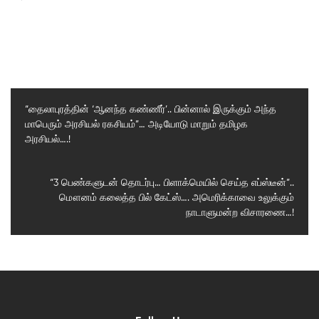
“தைலாபுரத்தின் ‘ஆனந்த கண்ணீர்’.. பின்னால் இருக்கும் அந்த
மாபெரும் அரசியல் ரகசியம்”… அடியோடு மாறும் தமிழக
Previous
அரசியல்….!
Post
Next
“3 பெண்களுடன் தொடர்பு… பிளாக்மெயில் செய்த எப்ஸ்டீன்”..
மௌனம் கலைத்த பில் கேட்ஸ்…. அமெரிக்காவை உலுக்கும்
Post
நாடாளுமன்ற விசாரணை…!