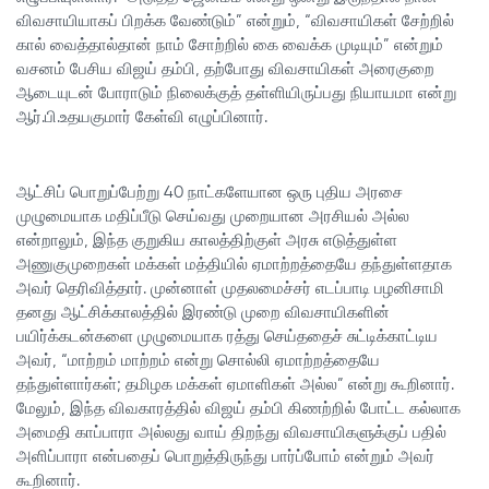
விவசாயியாகப் பிறக்க வேண்டும்” என்றும், “விவசாயிகள் சேற்றில்
கால் வைத்தால்தான் நாம் சோற்றில் கை வைக்க முடியும்” என்றும்
வசனம் பேசிய விஜய் தம்பி, தற்போது விவசாயிகள் அரைகுறை
ஆடையுடன் போராடும் நிலைக்குத் தள்ளியிருப்பது நியாயமா என்று
ஆர்.பி.உதயகுமார் கேள்வி எழுப்பினார்.
ஆட்சிப் பொறுப்பேற்று 40 நாட்களேயான ஒரு புதிய அரசை
முழுமையாக மதிப்பீடு செய்வது முறையான அரசியல் அல்ல
என்றாலும், இந்த குறுகிய காலத்திற்குள் அரசு எடுத்துள்ள
அணுகுமுறைகள் மக்கள் மத்தியில் ஏமாற்றத்தையே தந்துள்ளதாக
அவர் தெரிவித்தார். முன்னாள் முதலமைச்சர் எடப்பாடி பழனிசாமி
தனது ஆட்சிக்காலத்தில் இரண்டு முறை விவசாயிகளின்
பயிர்க்கடன்களை முழுமையாக ரத்து செய்ததைச் சுட்டிக்காட்டிய
அவர், “மாற்றம் மாற்றம் என்று சொல்லி ஏமாற்றத்தையே
தந்துள்ளார்கள்; தமிழக மக்கள் ஏமாளிகள் அல்ல” என்று கூறினார்.
மேலும், இந்த விவகாரத்தில் விஜய் தம்பி கிணற்றில் போட்ட கல்லாக
அமைதி காப்பாரா அல்லது வாய் திறந்து விவசாயிகளுக்குப் பதில்
அளிப்பாரா என்பதைப் பொறுத்திருந்து பார்ப்போம் என்றும் அவர்
கூறினார்.