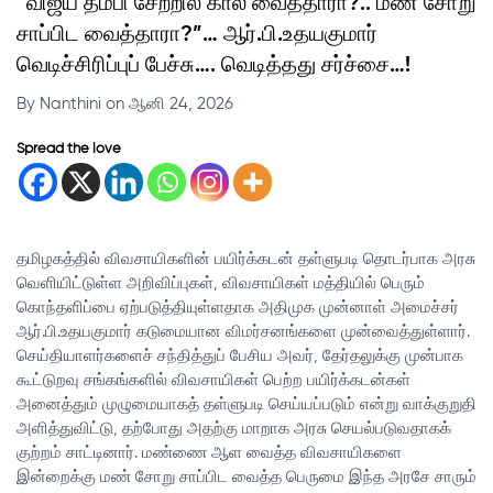
“விஜய் தம்பி சேற்றில் கால் வைத்தாரா?.. மண் சோறு
சாப்பிட வைத்தாரா?”… ஆர்.பி.உதயகுமார்
வெடிச்சிரிப்புப் பேச்சு…. வெடித்தது சர்ச்சை…!
By Nanthini on ஆனி 24, 2026
Spread the love
தமிழகத்தில் விவசாயிகளின் பயிர்க்கடன் தள்ளுபடி தொடர்பாக அரசு
வெளியிட்டுள்ள அறிவிப்புகள், விவசாயிகள் மத்தியில் பெரும்
கொந்தளிப்பை ஏற்படுத்தியுள்ளதாக அதிமுக முன்னாள் அமைச்சர்
ஆர்.பி.உதயகுமார் கடுமையான விமர்சனங்களை முன்வைத்துள்ளார்.
செய்தியாளர்களைச் சந்தித்துப் பேசிய அவர், தேர்தலுக்கு முன்பாக
கூட்டுறவு சங்கங்களில் விவசாயிகள் பெற்ற பயிர்க்கடன்கள்
அனைத்தும் முழுமையாகத் தள்ளுபடி செய்யப்படும் என்று வாக்குறுதி
அளித்துவிட்டு, தற்போது அதற்கு மாறாக அரசு செயல்படுவதாகக்
குற்றம் சாட்டினார். மண்ணை ஆள வைத்த விவசாயிகளை
இன்றைக்கு மண் சோறு சாப்பிட வைத்த பெருமை இந்த அரசே சாரும்