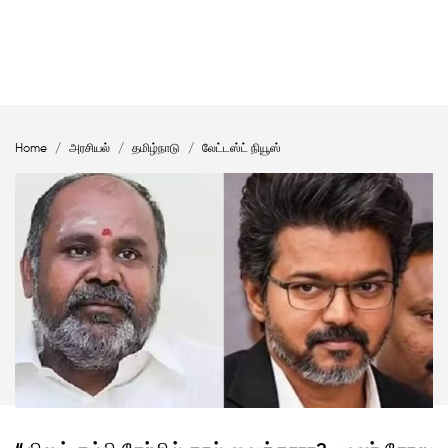
Home
அரசியல்
தமிழ்நாடு
லேட்டஸ்ட் நியூஸ்