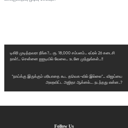
டிகிரி முடித்தவரா நீங்க?… ரூ. 18,000 சம்பளம்… ஏப்ரல் 26 கடைசி
நாள்!… சென்னை ஐஐடியில் வேலை… உடனே முந்துங்கள்…!!
Previous
Post
Next
“நாய்க்கு இருக்கும் மரியாதை கூட தவெக-வில் இல்லை”… விஜய்யை
அலறவிட்ட அஜிதா ஆக்னல்…. நடந்தது என்ன..?
Post
Follow Us