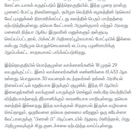
கோட்டையாகக் கருதப்படும் இத்தொகுதியில், இந்த முறை நான்கு
முனைப் போட்டி நிலவினாலும், தமிழக வெற்றிக் கழகத்தின் (தவெக)
வேட்புமனுக்கள் நிராகரிக்கப்பட்டது களத்தில் பெரும் மாற்றத்தை
ஏற்படுத்தியுள்ளது. தவெக வேட்பாளர் அருண்குமார் மற்றும் அவரது
மனைவி நித்யா ஆகிய இருவரின் மனுக்களும் தள்ளுபடி
செய்யப்பட்டதால், அக்கட்சி அதிகாரப்பூர்வமாகப் போட்டியில் இல்லை
என்பது அதிமுக பொதுச்செயலாளர் எடப்பாடி பழனிசாமிக்கு
ஆரம்பக்கட்ட சாதகமாகப் பார்க்கப்படுகிறது.
இத்தொகுதியில் மொத்தமுள்ள வாக்காளர்களில் 18 முதல் 29
வயதுக்குட்பட்ட இளம் வாக்காளர்களின் எண்ணிக்கை 61,453 ஆக
உள்ளது. பொதுவாக 30 வயதைக் கடந்தவர்கள் தங்கள் அரசியல்
நிலைப்பாட்டில் உறுதியாக இருக்கும் சூழலில், இந்த 61 ஆயிரம்
இளைஞர்களின் வாக்குகள் யாருக்குச் செல்லும் என்பதே வெற்றியின்
வித்தியாசத்தைத் தீர்மானிக்கும் காரணியாக மாறியுள்ளது. தவெக
களத்தில் இல்லாதது இந்த வாக்குகள் சிதறாமல் இருக்க வழிவகை
செய்தாலும், ஒருவேளை தவெக தலைமை ஏதேனும் ஒரு சுயேச்சை
வேட்பாளருக்கு “பிளான் பி” அடிப்படையில் ஆதரவு அளித்தால், அது
அதிமுகவுக்குச் சிறு குடைச்சலை ஏற்படுத்த வாய்ப்புள்ளது.