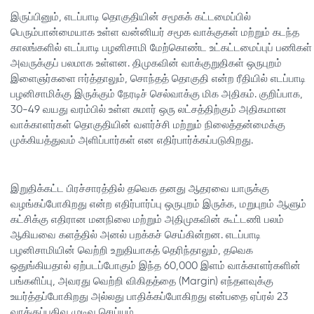
இருப்பினும், எடப்பாடி தொகுதியின் சமூகக் கட்டமைப்பில்
பெரும்பான்மையாக உள்ள வன்னியர் சமூக வாக்குகள் மற்றும் கடந்த
காலங்களில் எடப்பாடி பழனிசாமி மேற்கொண்ட உட்கட்டமைப்புப் பணிகள்
அவருக்குப் பலமாக உள்ளன. திமுகவின் வாக்குறுதிகள் ஒருபுறம்
இளைஞர்களை ஈர்த்தாலும், சொந்தத் தொகுதி என்ற ரீதியில் எடப்பாடி
பழனிசாமிக்கு இருக்கும் நேரடிச் செல்வாக்கு மிக அதிகம். குறிப்பாக,
30-49 வயது வரம்பில் உள்ள சுமார் ஒரு லட்சத்திற்கும் அதிகமான
வாக்காளர்கள் தொகுதியின் வளர்ச்சி மற்றும் நிலைத்தன்மைக்கு
முக்கியத்துவம் அளிப்பார்கள் என எதிர்பார்க்கப்படுகிறது.
இறுதிக்கட்ட பிரச்சாரத்தில் தவெக தனது ஆதரவை யாருக்கு
வழங்கப்போகிறது என்ற எதிர்பார்ப்பு ஒருபுறம் இருக்க, மறுபுறம் ஆளும்
கட்சிக்கு எதிரான மனநிலை மற்றும் அதிமுகவின் கூட்டணி பலம்
ஆகியவை களத்தில் அனல் பறக்கச் செய்கின்றன. எடப்பாடி
பழனிசாமியின் வெற்றி உறுதியாகத் தெரிந்தாலும், தவெக
ஒதுங்கியதால் ஏற்படப்போகும் இந்த 60,000 இளம் வாக்காளர்களின்
பங்களிப்பு, அவரது வெற்றி விகிதத்தை (Margin) எந்தளவுக்கு
உயர்த்தப்போகிறது அல்லது பாதிக்கப்போகிறது என்பதை ஏப்ரல் 23
வாக்குப்பதிவு முடிவு செய்யும்.