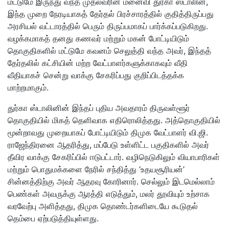
மட்டுமே இருந்து வந்த முதல்வரின் மனைவி துர்கா ஸ்டாலின்,
இந்த முறை நேரடியாகத் தேர்தல் பிரச்சாரத்தில் குதித்திருப்பது
அரசியல் வட்டாரத்தில் பெரும் திருப்பமாகப் பார்க்கப்படுகிறது.
வழக்கமாகத் தனது கணவர் மற்றும் மகன் போட்டியிடும்
தொகுதிகளில் மட்டுமே கவனம் செலுத்தி வந்த அவர், இந்தத்
தேர்தலில் கட்சியின் மற்ற வேட்பாளர்களுக்காகவும் வீதி
வீதியாகச் சென்று வாக்கு சேகரிப்பது குறிப்பிடத்தக்க
மாற்றமாகும்.
துர்கா ஸ்டாலினின் இந்தப் புதிய அவதாரம் திருவள்ளூர்
தொகுதியில் மிகத் தெளிவாக எதிரொலித்தது. அத்தொகுதியில்
மூன்றாவது முறையாகப் போட்டியிடும் திமுக வேட்பாளர் வி.ஜி.
ராஜேந்திரனை ஆதரித்து, மப்பேடு உள்ளிட்ட பகுதிகளில் அவர்
தீவிர வாக்கு சேகரிப்பில் ஈடுபட்டார். வழிநெடுகிலும் வியாபாரிகள்
மற்றும் பொதுமக்களை நேரில் சந்தித்து ‘உதயசூரியன்’
சின்னத்திற்கு அவர் ஆதரவு கோரினார். செல்லும் இடமெல்லாம்
பெண்கள் அவருக்கு ஆரத்தி எடுத்தும், மலர் தூவியும் உற்சாக
வரவேற்பு அளித்தது, திமுக தொண்டர்களிடையே கூடுதல்
தெம்பை ஏற்படுத்தியுள்ளது.