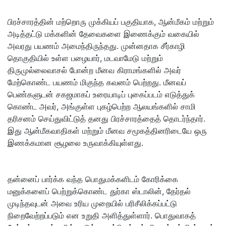
பிரச்சாரத்தின் மற்றொரு முக்கியப் பகுதியாக, ஆன்மீகம் மற்றும்
அடித்தட்டு மக்களின் தேவைகளை இணைக்கும் வகையில்
அவரது பயணம் அமைந்திருந்தது. முன்னதாக சீர்காழி
தொகுதியில் உள்ள பழையார், மடவாமேடு மற்றும்
திருமுல்லைவாசல் போன்ற மீனவ கிராமங்களில் அவர்
மேற்கொண்ட பயணம் மிகுந்த கவனம் பெற்றது. மீனவப்
பெண்களுடன் சகஜமாகப் உரையாடிப் புகைப்படம் எடுத்துக்
கொண்ட அவர், அங்குள்ள புகழ்பெற்ற ஆலயங்களில் சாமி
தரிசனம் செய்துவிட்டுத் தனது பிரச்சாரத்தைத் தொடர்ந்தார்.
இது ஆன்மீகவாதிகள் மற்றும் மீனவ சமூகத்தினரிடையே ஒரு
இணக்கமான சூழலை உருவாக்கியுள்ளது.
தன்னைப் பார்க்க வந்த பொதுமக்களிடம் கோரிக்கை
மனுக்களைப் பெற்றுக்கொண்ட துர்கா ஸ்டாலின், தேர்தல்
முடிந்தவுடன் அவை உரிய முறையில் பரிசீலிக்கப்பட்டு
நிறைவேற்றப்படும் என உறுதி அளித்துள்ளார். பொதுவாகத்