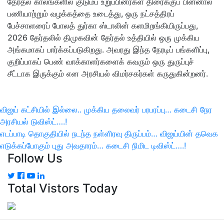
தேர்தல் காலங்களில் குடும்ப உறுப்பினர்கள் திரைக்குப் பின்னால்
பணியாற்றும் வழக்கத்தை உடைத்து, ஒரு நட்சத்திரப்
பேச்சாளரைப் போலத் துர்கா ஸ்டாலின் களமிறங்கியிருப்பது,
2026 தேர்தலில் திமுகவின் தேர்தல் உத்தியில் ஒரு முக்கிய
அங்கமாகப் பார்க்கப்படுகிறது. அவரது இந்த நேரடிப் பங்களிப்பு,
குறிப்பாகப் பெண் வாக்காளர்களைக் கவரும் ஒரு துருப்புச்
சீட்டாக இருக்கும் என அரசியல் விமர்சகர்கள் கருதுகின்றனர்.
இடுகை
விஜய் கட்சியில் இல்லை.. முக்கிய தலைவர் பரபரப்பு… கடைசி நேர
Previous
அரசியல் டுவிஸ்ட்….!
பட்டியல்
Post
Next
எடப்பாடி தொகுதியில் நடந்த நள்ளிரவு திருப்பம்… விஜய்யின் தவெக
Post
எடுக்கப்போகும் புது அவதாரம்… கடைசி நிமிட டிவிஸ்ட்….!
Follow Us
Total Vistors Today