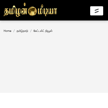
Home
தமிழ்நாடு
லேட்டஸ்ட் நியூஸ்