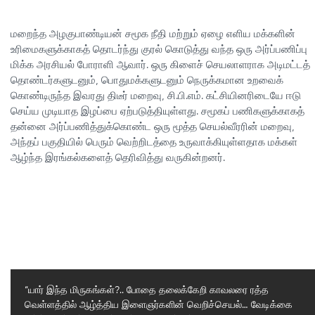
மறைந்த அழகுபாண்டியன் சமூக நீதி மற்றும் ஏழை எளிய மக்களின்
உரிமைகளுக்காகத் தொடர்ந்து குரல் கொடுத்து வந்த ஒரு அர்ப்பணிப்பு
மிக்க அரசியல் போராளி ஆவார். ஒரு கிளைச் செயலாளராக அடிமட்டத்
தொண்டர்களுடனும், பொதுமக்களுடனும் நெருக்கமான உறவைக்
கொண்டிருந்த இவரது திடீர் மறைவு, சி.பி.எம். கட்சியினரிடையே ஈடு
செய்ய முடியாத இழப்பை ஏற்படுத்தியுள்ளது. சமூகப் பணிகளுக்காகத்
தன்னை அர்ப்பணித்துக்கொண்ட ஒரு மூத்த செயல்வீரரின் மறைவு,
அந்தப் பகுதியில் பெரும் வெற்றிடத்தை உருவாக்கியுள்ளதாக மக்கள்
ஆழ்ந்த இரங்கல்களைத் தெரிவித்து வருகின்றனர்.
“யார் இந்த மிருகங்கள்?.. போதை தலைக்கேறி காவலரை ரத்த
வெள்ளத்தில் ஆழ்த்திய இளைஞர்களின் வெறிச்செயல்… வேடிக்கை
Previous