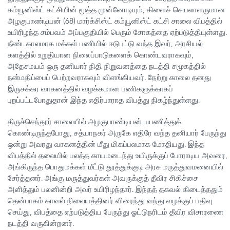
கம்யூனிஸ்ட் கட்சியின் மூத்த முன்னோடியும், கிளைச் செயலாளருமான
அழகுபாண்டியன் (68) மார்க்சிஸ்ட் கம்யூனிஸ்ட் கட்சி சாலை விபத்தில்
உயிரிழந்த சம்பவம் அப்பகுதியில் பெரும் சோகத்தை ஏற்படுத்தியுள்ளது.
நீண்டகாலமாக மக்கள் பணியில் ஈடுபட்டு வந்த இவர், அரசியல்
களத்தில் உறுதியான நிலைப்பாடுகளைக் கொண்டவராகவும்,
அதேசமயம் ஒரு தனியார் நிதி நிறுவனத்தை நடத்தி சமூகத்தில்
நன்மதிப்பைப் பெற்றவராகவும் விளங்கியவர். நேற்று காலை தனது
இருசக்கர வாகனத்தில் வழக்கமான பணிகளுக்காகப்
புறப்பட்டபோதுதான் இந்த எதிர்பாராத விபத்து நிகழ்ந்துள்ளது.
திருச்செந்தூர் சாலையில் அழகுபாண்டியன் பயணித்துக்
கொண்டிருந்தபோது, சத்யாநகர் அருகே எதிரே வந்த தனியார் பேருந்து
ஒன்று அவரது வாகனத்தின் மீது மிகப்பலமாக மோதியது. இந்த
விபத்தில் தலையில் பலத்த காயமடைந்து உயிருக்குப் போராடிய அவரை,
அங்கிருந்த பொதுமக்கள் மீட்டு தூத்துக்குடி அரசு மருத்துவமனையில்
சேர்த்தனர். அங்கு மருத்துவர்கள் அவருக்குத் தீவிர சிகிச்சை
அளித்தும் பலனின்றி அவர் உயிரிழந்தார். இந்தத் தகவல் கிடைத்ததும்
தென்பாகம் காவல் நிலையத்தினர் விரைந்து வந்து வழக்குப் பதிவு
செய்து, விபத்தை ஏற்படுத்திய பேருந்து ஓட்டுநரிடம் தீவிர விசாரணை
நடத்தி வருகின்றனர்.