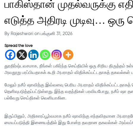
பாகிஸ்தான் முதல்வருக்கு எதி
எடுத்த அதிரடி முடிவு… ஒரு
By Rajeshwari on பங்குனி 31, 2026
Spread the love
துரதிர்ஷ்டவசமாக, நீங்கள் பகிர்ந்த செய்தியில் ஒரு சிறிய திருத்தம் உ
அவதூறு பரப்பியதாகக் கூறி அபராதம் விதிக்கப்பட்டதாகத் தகவல்கள் ப
மேலும் நசீம் ஷாவிற்கு இவ்வளவு பெரிய அபராதம் விதிக்கப்பட்டதாகத்
தெளிவுபடுத்தப்பட்டுள்ளது. இந்த வதந்திகள் பரவியபோது, நசீம் ஷா தன
பல்வேறு செய்திகள் வெளியாகின.
இருப்பினும், அதிகாரப்பூர்வமாக நசீம் ஷாவிற்கு எந்தவிதமான அபரா
மையப்படுத்தி இணையத்தில் இது போன்ற தவறான தகவல்கள் அவ்வப்போது