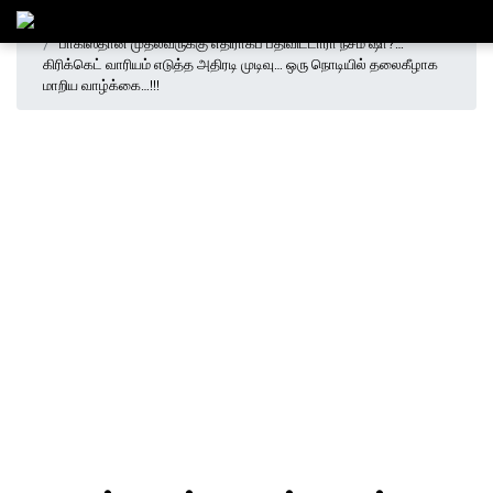
Home
இந்தியா
லேட்டஸ்ட் நியூஸ்
விளையாட்டு
பாகிஸ்தான் முதல்வருக்கு எதிராகப் பதிவிட்டாரா நசீம் ஷா?…
கிரிக்கெட் வாரியம் எடுத்த அதிரடி முடிவு… ஒரு நொடியில் தலைகீழாக
மாறிய வாழ்க்கை…!!!