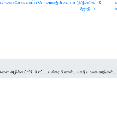
ல்
க்ரைம்
வேலைவாய்ப்பு
டெக்னாலஜி
விளையாட்டு
ஆன்மிகம் &
ஜோதிடம்
்களை அழிக்க ட்ரம்ப் போட்ட பயங்கர பிளான்… பதறிய உலக நாடுகள்… க