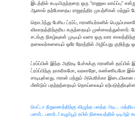
இடத்தில் கூடியிருந்ததை ஒரு “ராணுவ வாய்ப்பு” என்
ஆனால் தற்போதைய ராஜதந்திர முயற்சிகள் மற்றும் ப
தொடர்ந்து பேசிய ட்ரம்ப், ஈரானியர்களில் பெரும்ப
விவாதத்திற்குரிய கருத்தையும் முன்வைத்துள்ளார். 
சடங்கு நிகழ்வுகள் முடியும் வரை ஒரு வார காலத்திற
தலைவர்களையும் ஒரே நேரத்தில் அழிப்பது குறித்து ஒர
ட்ரம்ப்பின் இந்த அதிரடி பேச்சுக்கு ஈரானின் தரப்ப
ட்ரம்ப்பிற்கு நாகரிகமோ, வரலாறோ, கண்ணியமோ இல்ல
சாடியுள்ளது. ஈரான் மற்றும் அமெரிக்கா இடையிலான ராஜ
மீண்டும் பதற்றத்தையும் தொய்வையும் ஏற்படுத்தியுள்ள
இடுகை
மெட்டா நிறுவனத்திற்கு விழுந்த பலத்த அடி… மத்தி
Previous
Next
பளார்.. பளார்..! எழும்பூர் ரயில் நிலையத்தில் டிடிஆ
பட்டியல்
Post
Post