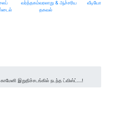
லைப்
வர்த்தகம்
வரலாறு & ஆச்சரிய
வீடியோ
ஸ்டைல்
தகவல்
ாமேனி இறுதிச்சடங்கில் நடந்த ட்விஸ்ட்….!