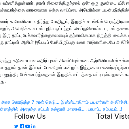
று வர்ணித்துள்ளார். தான் நினைத்திருந்தால் ஒரே ஒரு குண்டை வீசி ஈ
ேச்சுவார்த்தை காரணமாக அந்த வாய்ப்பை அமெரிக்கா பயன்படுத்திக்
ாலானோர் காமேனியை எதிர்த்த போதிலும், இறுதிச் சடங்கில் பெருந்தி
மேலும், அமெரிக்காவுடன் புதிய ஒப்பந்தம் செய்துகொள்ள ஈரான் தலைவர
்கு இரு தரப்பு பேச்சுவார்த்தைகளையும் தற்காலிகமாக நிறுத்தி வைக்
ு நாட்டின் அதிபர் இப்படிப் பேசியிருப்பது உலக நாடுகளிடையே அதிர்ச
ில் இருந்து கடுமையான எதிர்ப்புகள் கிளம்பியுள்ளன. ஆர்மீனியாவில் 
ாததால் தான் இப்படிப் பேசுகிறார் என்றும், இத்தகைய உணர்வுப்பூர
தந்திர பேச்சுவார்த்தைகள் இறுதிக் கட்டத்தை எட்டியுள்ளதாகக் கூறப்ப
து.
ய அரசு கொடுத்த 7 நாள் கெடு… இன்ஸ்டாகிராம் பயனர்கள் அதிர்ச்சி
ர் கன்னத்தில் அறைந்த சட்டக் கல்லூரி மாணவி…. பரபரப்பு சம்பவம்…!
Follow Us
Total Vis