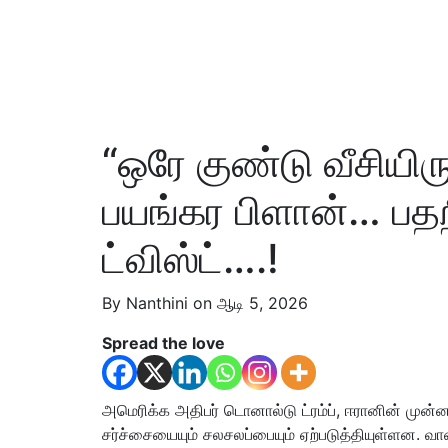
“ஒரே குண்டு வீசியிர
பயங்கர பிளான்… பதற
ட்விஸ்ட்….!
By Nanthini on ஆடி 5, 2026
Spread the love
அமெரிக்க அதிபர் டொனால்டு ட்ரம்ப், ஈரானின் முன்ன
சர்ச்சையையும் சலசலப்பையும் ஏற்படுத்தியுள்ளன. வா