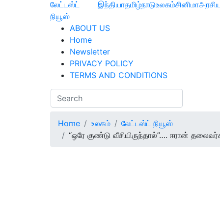
லேட்டஸ்ட்
இந்தியா
தமிழ்நாடு
உலகம்
சினிமா
அரசிய
நியூஸ்
ABOUT US
Home
Newsletter
PRIVACY POLICY
TERMS AND CONDITIONS
Home
உலகம்
லேட்டஸ்ட் நியூஸ்
“ஒரே குண்டு வீசியிருந்தால்”…. ஈரான் தலைவர