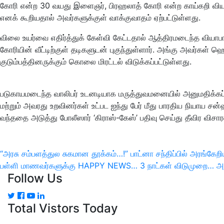
கோரி என்ற 30 வயது இளைஞர், பிரஹலாத் கோரி என்ற காய்கறி வியாப
எனக் கூறியதால் அவர்களுக்குள் வாக்குவாதம் ஏற்பட்டுள்ளது.
விலை உயர்வை எதிர்த்துக் கேள்வி கேட்டதால் ஆத்திரமடைந்த வியாப
கோரியின் வீட்டிற்குள் தடிகளுடன் புகுந்துள்ளார். அங்கு அவர்கள்
குடும்பத்தினருக்கும் கொலை மிரட்டல் விடுக்கப்பட்டுள்ளது.
படுகாயமடைந்த வாலிபர் உடனடியாக மருத்துவமனையில் அனுமதிக்கப்பட்டு
மற்றும் அவரது உறவினர்கள் உட்பட ஐந்து பேர் மீது பாரதிய நியாய சன்ஹ
வந்ததை அடுத்து போலீஸார் ‘கிராஸ்-கேஸ்’ பதிவு செய்து தீவிர விச
இடுகை
“அரசு சம்பளத்துல சுகமான தூக்கம்…!” பாட்னா சந்திப்பில் அரங்கே
Previous
Next
பள்ளி மாணவர்களுக்கு HAPPY NEWS… 3 நாட்கள் விடுமுறை… அரசு
பட்டியல்
Follow Us
Post
Post
Total Vistors Today