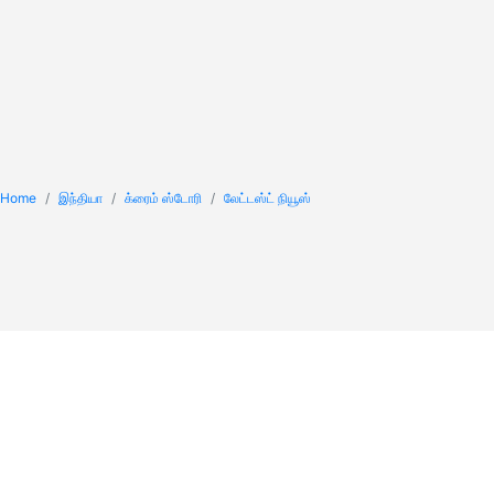
Home
இந்தியா
க்ரைம் ஸ்டோரி
லேட்டஸ்ட் நியூஸ்