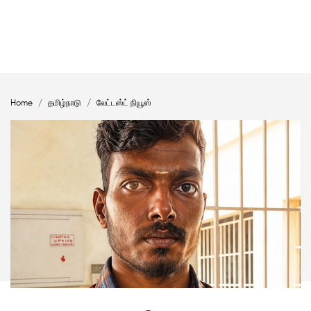
Home
தமிழ்நாடு
லேட்டஸ்ட் நியூஸ்