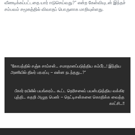
வீணடிக்கப்பட்டதை யார் ஈடுசெய்வது?” என்ற கேள்வியுடன் இந்தச்
சம்பவம் சமூகத்தில் விவாதப் பொருளாக மாறியுள்ளது.
“கோபத்தில் சஞ்சு சாம்சன்… சமாதானப்படுத்திய கம்பீர்…! இந்திய
அணியில் திடீர் பரபரப்பு – என்ன நடந்தது…?”
Previous
Post
Next
பீகார் ரயிலில் பயங்கரம்… கூட்ட நெரிசலைப் பயன்படுத்திய வக்கிர
புத்தி… கதறி அழுத பெண் – நெட்டிசன்களை கொதிக்க வைத்த
Post
காட்சி…!!