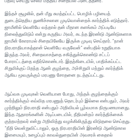
பதிவு செய்து சேலம் மத்திய சிறையில் அடைத்தனர்.
இந்தச் சூழலில், தன் மீது சுமத்தப்பட்ட பொழிக் பழியைத்
துடைத்தெறிய துணிச்சலான முடிவொன்றைக் கார்த்திக் எடுத்தார்.
ஜாமீனில் வெளியே வந்தால் தன் மீதான களங்கம் அப்படியே
நிலைத்துவிடும் என்று கருதிய அவர், கடந்த இரண்டு ஆண்டுகளாக
ஜாமீன் கோராமல் சிறையிலேயே இருக்க முடிவு செய்தார். “நான்
நிரபராதியாகத்தான் வெளியே வருவேன்” என்பதில் உறுதியாக
இருந்த அவர், சிறைவாசத்தை சகித்துக்கொண்டு சட்டப்
போராட்டத்தை எதிர்கொண்டார். இதற்கிடையில், பாதிக்கப்பட்ட
சிறுமிக்குப் பிறந்த ஆண் குழந்தை, அச்சிறுமி மற்றும் கார்த்திக்
ஆகிய மூவருக்கும் மரபணு சோதனை நடத்தப்பட்டது.
ஆய்வக முடிவுகள் வெளியான போது, அந்தக் குழந்தைக்கும்
கார்த்திக்கும் எவ்வித மரபணுத் தொடர்பும் இல்லை என்பதும், அவர்
முற்றிலும் நிரபராதி என்பதும் அறிவியல் பூர்வமாக நிரூபணமானது.
இந்த ஆதாரங்களின் அடிப்படையில், நீதிமன்றம் கார்த்திக்கைக்
குற்றமற்றவர் என்று அறிவித்து வழக்கிலிருந்து விடுதலை செய்தது.
“நீதி வென்றுவிட்டாலும், ஒரு நிரபராதியின் இரண்டு ஆண்டுகால
இளமையும், உழைப்பும் காவல்துறையின் அவசரக் கைதால்