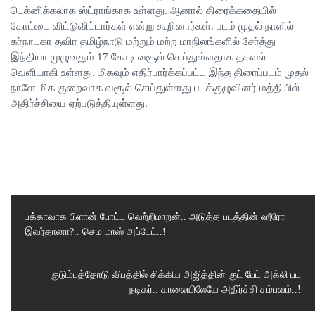
டெக்னிக்கலாக ஸ்ட்ராங்காக உள்ளது. ஆனால் திரைக்கதையில்
கோட்டை விட்டுவிட்டார்கள் என்று கூறினார்கள். படம் முதல் நாளில்
கர்நாடகா தவிர தமிழ்நாடு மற்றும் மற்ற மாநிலங்களில் சேர்த்து
இந்தியா முழுவதும் 17 கோடி வசூல் செய்துள்ளதாக தகவல்
வெளியாகி உள்ளது. மிகவும் எதிர்பார்க்கப்பட்ட இந்த திரைப்படம் முதல்
நாளே மிக குறைவாக வசூல் செய்துள்ளது படக்குழுவினர் மத்தியில்
அதிர்ச்சியை ஏற்படுத்தியுள்ளது.
பக்காவாக பிளான் போட்ட வெற்றிமாறன்.. அடுத்த படத்தின் ஹீரோ
இவர்தானா?.. செம மாஸ் அப்டேட்..!
Previous
Post
Next
குடும்பத்தோடு விபத்தில் சிக்கிய அஜித்தின் குட் பேட் அக்லி பட
நடிகர்.. காலையிலேயே அதிர்ச்சி சம்பவம்..!
Post