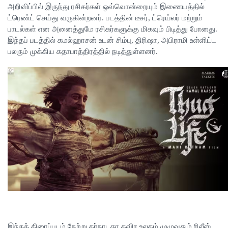
அறிவிப்பில் இருந்து ரசிகர்கள் ஒவ்வொன்றையும் இணையத்தில்
ட்ரெண்ட் செய்து வருகின்றனர். படத்தின் டீசர், ட்ரெய்லர் மற்றும்
பாடல்கள் என அனைத்துமே ரசிகர்களுக்கு மிகவும் பிடித்து போனது.
இந்தப் படத்தில் கமல்ஹாசன் உடன் சிம்பு, திரிஷா, அபிராமி உள்ளிட்ட
பலரும் முக்கிய கதாபாத்திரத்தில் நடித்துள்ளனர்.
இந்தத் திரைப்படம் நேற்று கர்நாடகா தவிர உலகம் முழுவதும் ரிலீஸ்