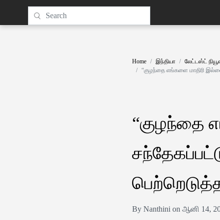
Home
இந்தியா
லேட்டஸ்ட் நியூ
“குழந்தை எங்களை மாதிரி இல்லைய
“குழந்தை 
சந்தேகப்பட
பெற்றெடுத்த
By Nanthini on ஆனி 14, 2