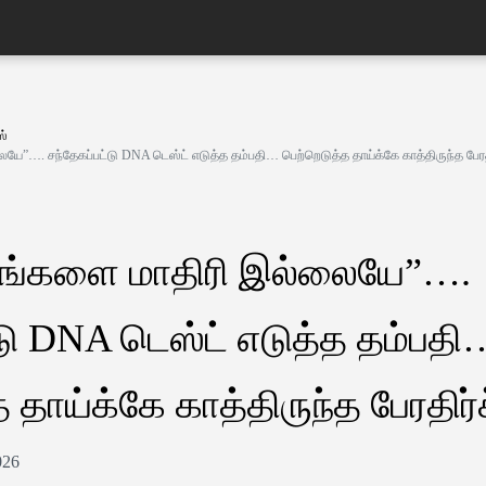
ஸ்
ே”…. சந்தேகப்பட்டு DNA டெஸ்ட் எடுத்த தம்பதி… பெற்றெடுத்த தாய்க்கே காத்திருந்த பேரதி
எங்களை மாதிரி இல்லையே”….
்டு DNA டெஸ்ட் எடுத்த தம்பதி
 தாய்க்கே காத்திருந்த பேரதிர்
026