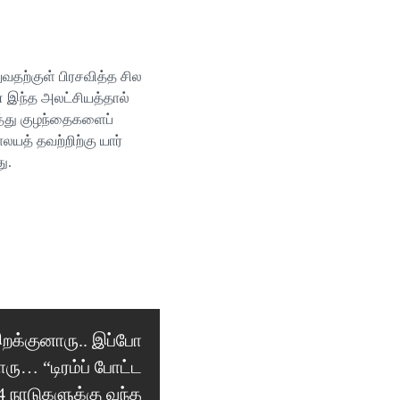
தற்குள் பிரசவித்த சில
் இந்த அலட்சியத்தால்
த்து குழந்தைகளைப்
த் தவற்றிற்கு யார்
ு.
இறக்குனாரு.. இப்போ
ு… “டிரம்ப் போட்ட
 நாடுகளுக்கு வந்த