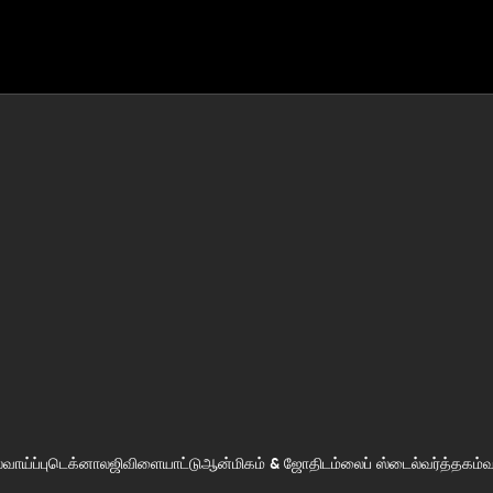
ாய்ப்பு
டெக்னாலஜி
விளையாட்டு
ஆன்மிகம் & ஜோதிடம்
லைப் ஸ்டைல்
வர்த்தகம்
வ