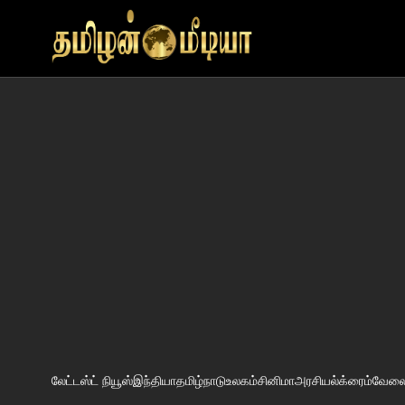
லேட்டஸ்ட் நியூஸ்
இந்தியா
தமிழ்நாடு
உலகம்
சினிமா
அரசியல்
க்ரைம்
வேலைவ