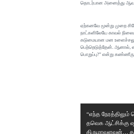
தொடர்பான அனைத்து ஆவணங்
ஏற்கனவே மூன்று முறை சிச
நாட்களிலேயே காவல் நிலைய
கடுமையான மன உளைச்சலுக்க
பெற்றெடுத்தேன். ஆனால், 
பொறுப்பு?” என்று கண்ணீரு
“எந்த நேரத்திலும
Previous
தவெக ஆட்சிக்கு 
Post
திருமாவளவன்… தம