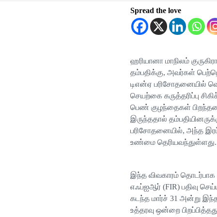
Spread the love
ஹரியானா மாநிலம் குருகிரா
தம்பதிக்கு, அவர்கள் பெற
டிஎன்ஏ பரிசோதனையில் வெள
செயற்கை கருத்தரிப்பு சி
பெண் குழந்தைகள் பிறந்தன
இருந்ததால் தம்பதியினருக்
பரிசோதனையில், அந்த இரட்
உண்மை தெரியவந்துள்ளது.
இந்த விவகாரம் தொடர்பாக ப
எஃப்ஐஆர் (FIR) பதிவு செய்ய
கடந்த மார்ச் 31 அன்று இந்
உத்தரவு ஒன்றை பிறப்பித்தது