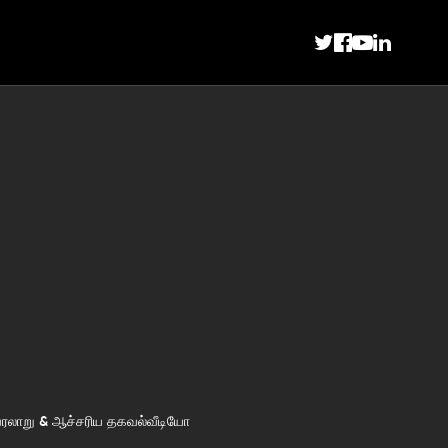
ரலாறு & ஆச்சரிய தகவல்
வீடியோ