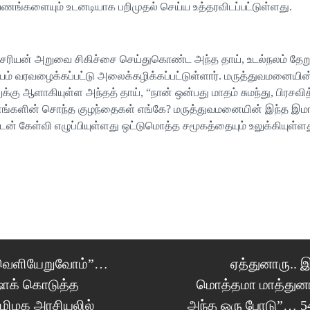
களையும் உடனடியாக பறிமுதல் செய்ய உத்தரவிடப்பட்டுள்ளது.
ேரியன் அறுவை சிகிச்சை செய்துகொண்ட அந்த தாய், உடல்நலம் தேறுவ
ம் வரவழைக்கப்பட்டு அலைக்கழிக்கப்பட்டுள்ளார். மருத்துவமனையின
ு ஆளாகியுள்ள அந்தத் தாய், “நான் ஒன்பது மாதம் சுமந்து, பிரசவி
எங்களின் சொந்த குழந்தைகள் எங்கே? மருத்துவமனையின் இந்த இமாலய
டன் கேள்வி எழுப்பியுள்ளது ஒட்டுமொத்த சமூகத்தையும் உலுக்கியுள்ளத
Next
் வெளியேறுவோம்”…
ஏத்துனாரு.. 
Post
ஷாக் கொடுத்த
மொத்தமா மாத்துனார
ிழக அரசியலில்
அந்த ஒரு போடு”… 54