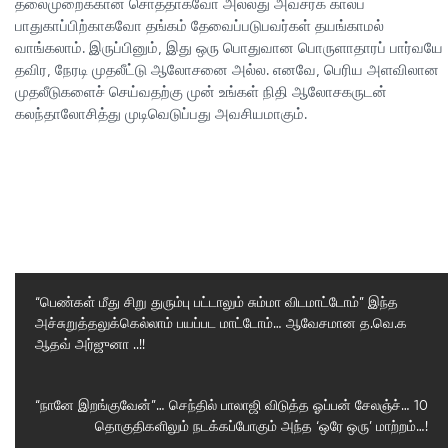
தலைமுறைக்கான சொத்தாகவோ அல்லது அவசரக் காலப்
பாதுகாப்பிற்காகவோ தங்கம் தேவைப்படுபவர்கள் தயங்காமல்
வாங்கலாம். இருப்பினும், இது ஒரு பொதுவான பொருளாதாரப் பார்வயே
தவிர, நேரடி முதலீட்டு ஆலோசனை அல்ல. எனவே, பெரிய அளவிலான
முதலீடுகளைச் செய்வதற்கு முன் உங்கள் நிதி ஆலோசகருடன்
கலந்தாலோசித்து முடிவெடுப்பது அவசியமாகும்.
“பெண்கள் மீது சிறு துரும்பு பட்டாலும் சும்மா விடமாட்டோம்” இந்த
அச்சுறுத்தலுக்கெல்லாம் பயப்பட மாட்டோம்… ஆவேசமான த.வெ.க
Previous
ஆதவ் அர்ஜுனா ..!!
Post
Next
“நானே இறங்குவேன்”… செந்தில் பாலாஜி விடுத்த ஓப்பன் சேலஞ்ச்… 10
தொகுதிகளிலும் நடக்கப்போகும் அந்த ‘ஒரே ஒரு’ மாற்றம்…!
Post