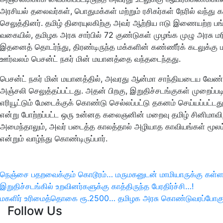
அரசியல் தலைவர்கள், பொதுமக்கள் மற்றும் ரசிகர்கள் நேரில் வந்து
செலுத்தினர். தமிழ் திரையுலகிற்கு அவர் ஆற்றிய ஈடு இணையற்ற பங்
வகையில், தமிழக அரசு சார்பில் 72 குண்டுகள் முழங்க முழு அரசு ம
இதனைத் தொடர்ந்து, திரண்டிருந்த மக்களின் கண்ணீர்க் கடலுக்கு 
ஊர்வலம் பெசன்ட் நகர் மின் மயானத்தை வந்தடைந்தது.
பெசன்ட் நகர் மின் மயானத்தில், அவரது ஆன்மா சாந்தியடைய வேண
அஞ்சலி செலுத்தப்பட்டது. அதன் பிறகு, இறுதிச்சடங்குகள் முறைப்படி
எரியூட்டும் மேடைக்குக் கொண்டு செல்லப்பட்டு தகனம் செய்யப்பட்ட
என்று போற்றப்பட்ட ஒரு உன்னத கலைஞனின் மறைவு தமிழ் சினிமாவிற்
அமைந்தாலும், அவர் படைத்த காலத்தால் அழியாத காவியங்கள் மூலம
என்றும் வாழ்ந்து கொண்டிருப்பார்.
இடுகை
நெஞ்சை பதறவைக்கும் கொடூரம்… மருமகனுடன் மாமியாருக்கு கள்ள
Previous
இறுதிச்சடங்கில் உறவினர்களுக்கு காத்திருந்த பேரதிர்ச்சி…!
பட்டியல்
Post
Next
மகளிர் உரிமைத்தொகை ரூ.2500… தமிழக அரசு கொண்டுவரப்போகும் 
Follow Us
Post