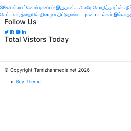
இடுகை
SK-வின் ஃபிட்னெஸ் ரகசியம் இதுதான்… அவரே கொடுத்த டிப்ஸ்.. நீங
Previous
Next
கெட்ட வார்த்தையில் தினமும் திட்டுறாங்க.. யுவன் பாடல்கள் இல்லாத
பட்டியல்
Follow Us
Post
Post
Total Vistors Today
© Copyright Tamizhanmedia.net 2026
Buy Theme